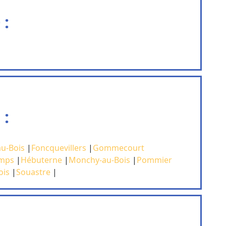
 :
 :
au-Bois
|
Foncquevillers
|
Gommecourt
mps
|
Hébuterne
|
Monchy-au-Bois
|
Pommier
ois
|
Souastre
|