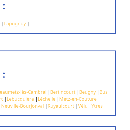
 :
e
|
Lapugnoy
|
 :
eaumetz-lès-Cambrai
|
Bertincourt
|
Beugny
|
Bus
rt
|
Lebucquière
|
Léchelle
|
Metz-en-Couture
|
Neuville-Bourjonval
|
Ruyaulcourt
|
Vélu
|
Ytres
|