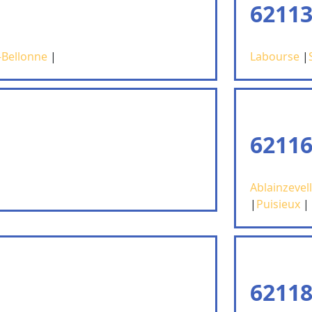
62113
-Bellonne
|
Labourse
|
62116
Ablainzevel
|
Puisieux
|
62118