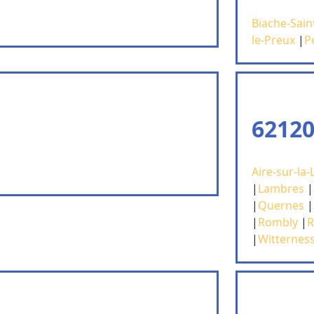
Biache-Sain
le-Preux
|
P
62120
Aire-sur-la-
|
Lambres
|
|
Quernes
|
|
Rombly
|
R
|
Witternes