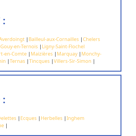
 :
Averdoingt
|
Bailleul-aux-Cornailles
|
Chelers
|
Gouy-en-Ternois
|
Ligny-Saint-Flochel
t-en-Comte
|
Maizières
|
Marquay
|
Monchy-
nin
|
Ternas
|
Tincques
|
Villers-Sir-Simon
|
 :
elettes
|
Ecques
|
Herbelles
|
Inghem
ne
|