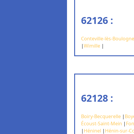
62126 :
Conteville-lès-Boulogn
|
Wimille
|
62128 :
Boiry-Becquerelle
|
Boye
Écoust-Saint-Mein
|
Fon
|
Héninel
|
Hénin-sur-Co