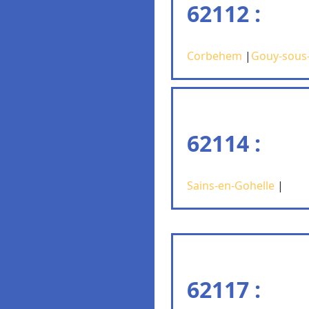
62112 :
Corbehem
|
Gouy-sous
62114 :
Sains-en-Gohelle
|
62117 :