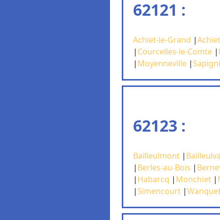
62121 :
Achiet-le-Grand
|
Achiet
|
Courcelles-le-Comte
|
|
Moyenneville
|
Sapign
62123 :
Bailleulmont
|
Bailleulva
|
Berles-au-Bois
|
Bernev
|
Habarcq
|
Monchiet
|
|
Simencourt
|
Wanquet