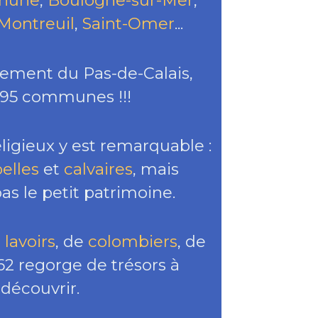
hune
,
Boulogne-sur-Mer
,
Montreuil
,
Saint-Omer
...
tement du Pas-de-Calais,
895 communes !!!
ligieux y est remarquable :
elles
et
calvaires
, mais
as le petit patrimoine.
e
lavoirs
, de
colombiers
, de
le 62 regorge de trésors à
découvrir.