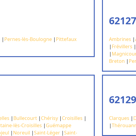
62127
e
|
Pernes-lès-Boulogne
|
Pittefaux
Ambrines
|
|
Frévillers
|
Magnicour
Breton
|
Pe
62129
lles
|
Bullecourt
|
Chérisy
|
Croisilles
|
Clarques
|
D
taine-lès-Croisilles
|
Guémappe
|
Thérouan
jeul
|
Noreuil
|
Saint-Léger
|
Saint-