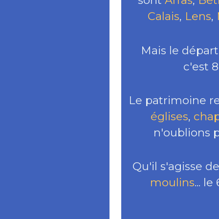
sont
Arras
,
Bét
Calais
,
Lens
,
Mais le dépar
c'est 
Le patrimoine re
églises
,
chap
n'oublions p
Qu'il s'agisse d
moulins
... 