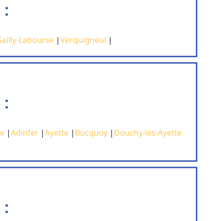
 :
Sailly-Labourse
|
Verquigneul
|
 :
le
|
Adinfer
|
Ayette
|
Bucquoy
|
Douchy-lès-Ayette
 :