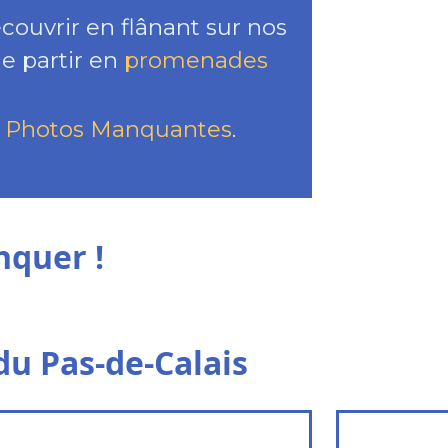
écouvrir en flânant sur nos
e partir en
promenades
r
Photos Manquantes
.
nquer !
 du Pas-de-Calais