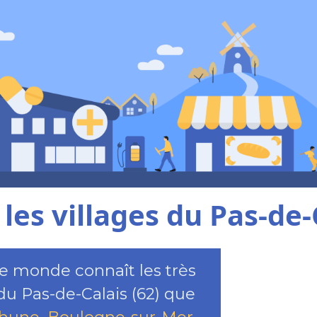
les villages du Pas-de-
 le monde connaît les très
 du Pas-de-Calais (62) que