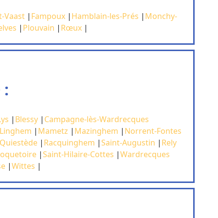
t-Vaast
|
Fampoux
|
Hamblain-les-Prés
|
Monchy-
elves
|
Plouvain
|
Rœux
|
 :
Lys
|
Blessy
|
Campagne-lès-Wardrecques
Linghem
|
Mametz
|
Mazinghem
|
Norrent-Fontes
Quiestède
|
Racquinghem
|
Saint-Augustin
|
Rely
oquetoire
|
Saint-Hilaire-Cottes
|
Wardrecques
se
|
Wittes
|