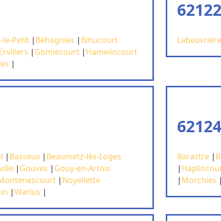
62122
-le-Petit
|
Béhagnies
|
Bihucourt
Labeuvrièr
Ervillers
|
Gomiécourt
|
Hamelincourt
ies
|
62124
l
|
Basseux
|
Beaumetz-lès-Loges
Barastre
|
B
ille
|
Gouves
|
Gouy-en-Artois
|
Haplincou
Montenescourt
|
Noyellette
|
Morchies
in
|
Warlus
|